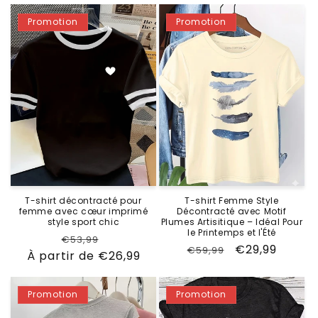
habituel
promotionnel
Promotion
Promotion
T-shirt décontracté pour
T-shirt Femme Style
femme avec cœur imprimé
Décontracté avec Motif
style sport chic
Plumes Artisitique – Idéal Pour
le Printemps et l'Été
Prix
Prix
€53,99
Prix
Prix
€29,99
€59,99
À partir de €26,99
habituel
promotionnel
habituel
promotionne
Promotion
Promotion