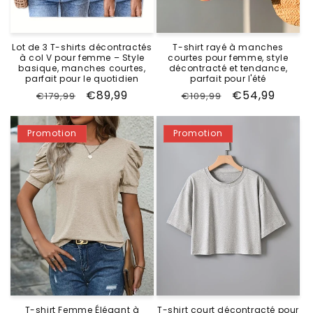
Lot de 3 T-shirts décontractés
T-shirt rayé à manches
à col V pour femme – Style
courtes pour femme, style
basique, manches courtes,
décontracté et tendance,
parfait pour le quotidien
parfait pour l'été
Prix
Prix
€89,99
Prix
Prix
€54,99
€179,99
€109,99
habituel
promotionnel
habituel
promotionne
Promotion
Promotion
T-shirt Femme Élégant à
T-shirt court décontracté pour