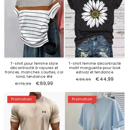
T-shirt pour femme style
T-shirt femme décontracté
décontracté à rayures et
motif marguerite pour look
fronces, manches courtes, col
estival et tendance
rond, tendance été
Prix
Prix
€44,99
€89,99
Prix
Prix
€89,99
€179,99
habituel
promotionne
habituel
promotionnel
Promotion
Promotion