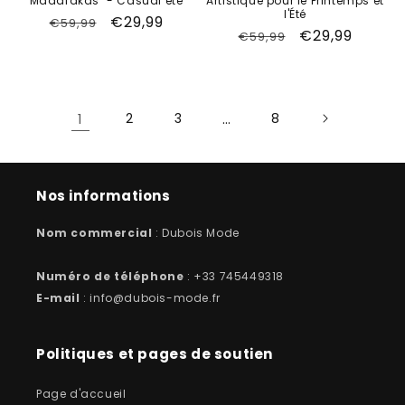
Madafakas" - Casual été
Artistique pour le Printemps et
l'Été
Prix
Prix
€29,99
€59,99
Prix
Prix
€29,99
€59,99
habituel
promotionnel
habituel
promotionne
1
2
3
…
8
Nos informations
Nom commercial
: Dubois Mode
Numéro de téléphone
: +33 745449318
E-mail
: info@dubois-mode.fr
Politiques et pages de soutien
Page d'accueil