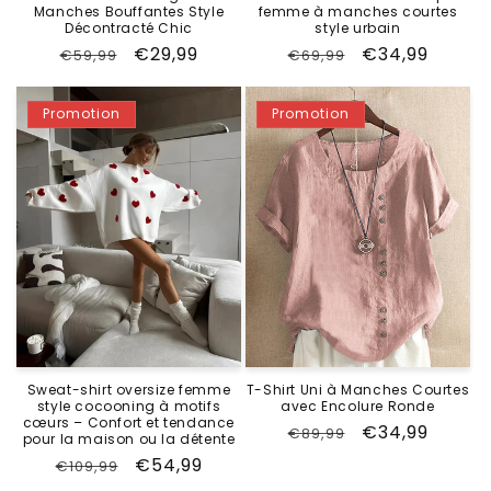
Manches Bouffantes Style
femme à manches courtes
Décontracté Chic
style urbain
Prix
Prix
€29,99
Prix
Prix
€34,99
€59,99
€69,99
habituel
promotionnel
habituel
promotionne
Promotion
Promotion
Sweat-shirt oversize femme
T-Shirt Uni à Manches Courtes
style cocooning à motifs
avec Encolure Ronde
cœurs – Confort et tendance
Prix
Prix
€34,99
€89,99
pour la maison ou la détente
habituel
promotionne
Prix
Prix
€54,99
€109,99