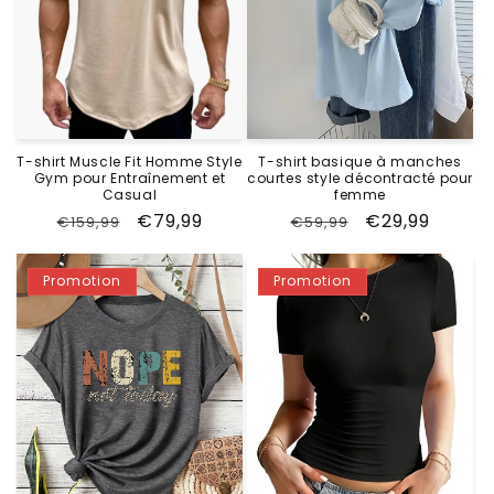
T-shirt Muscle Fit Homme Style
T-shirt basique à manches
Gym pour Entraînement et
courtes style décontracté pour
Casual
femme
Prix
Prix
€79,99
Prix
Prix
€29,99
€159,99
€59,99
habituel
promotionnel
habituel
promotionne
Promotion
Promotion