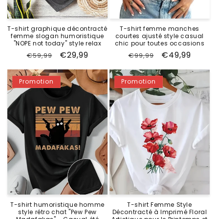
T-shirt graphique décontracté
T-shirt femme manches
femme slogan humoristique
courtes ajusté style casual
"NOPE not today" style relax
chic pour toutes occasions
Prix
Prix
€29,99
Prix
Prix
€49,99
€59,99
€99,99
habituel
promotionnel
habituel
promotionne
Promotion
Promotion
T-shirt humoristique homme
T-shirt Femme Style
style rétro chat "Pew Pew
Décontracté à Imprimé Floral