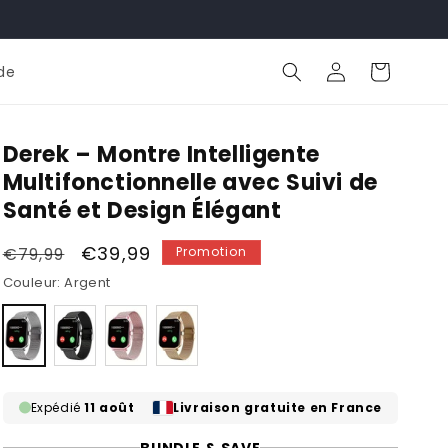
Connexion
Panier
de
Derek – Montre Intelligente
Multifonctionnelle avec Suivi de
Santé et Design Élégant
Prix
Prix
€39,99
€79,99
Promotion
habituel
promotionnel
Couleur:
Argent
Variante
Variante
Variante
Variante
épuisée
épuisée
épuisée
épuisée
ou
ou
ou
ou
indisponible
indisponible
indisponible
indisponible
Expédié
11 août
Livraison gratuite en France
BUNDLE & SAVE