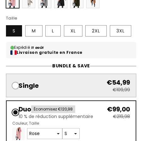
ou
ou
ou
ou
ou
ou
indisponible
indisponible
indisponible
indisponible
indisponible
indisponible
Taille
S
M
L
XL
2XL
3XL
Expédié
11 août
Livraison gratuite en France
BUNDLE & SAVE
€54,99
Single
€109,99
Duo
€99,00
Économisez €120,98
10 % de réduction supplémentaire
€219,98
Couleur
Taille