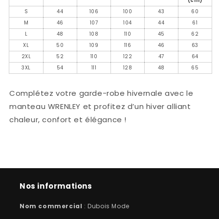
(cm)
S
44
106
100
43
60
M
46
107
104
44
61
L
48
108
110
45
62
XL
50
109
116
46
63
2XL
52
110
122
47
64
3XL
54
111
128
48
65
Complétez votre garde-robe hivernale avec le
manteau WRENLEY et profitez d’un hiver alliant
chaleur, confort et élégance !
Nos informations
Nom commercial
: Dubois Mode