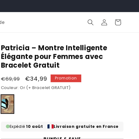
Panier
Connexion
de
Patricia – Montre Intelligente
Élégante pour Femmes avec
Bracelet Gratuit
Prix
Prix
€34,99
€69,99
Promotion
habituel
promotionnel
Couleur:
Or (+ Bracelet GRATUIT)
Variante
épuisée
ou
indisponible
Expédié
10 août
Livraison gratuite en France
BUNDLE & SAVE