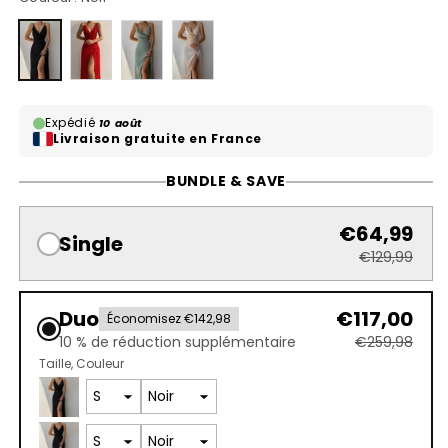
Variante
Variante
Variante
Variante
épuisée
épuisée
épuisée
épuisée
ou
ou
ou
ou
indisponible
indisponible
indisponible
indisponible
Expédié
10 août
Livraison gratuite en France
BUNDLE & SAVE
€64,99
Single
€129,99
Duo
€117,00
Économisez €142,98
10 % de réduction supplémentaire
€259,98
Taille
Couleur