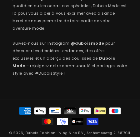
quotidien ou les occasions spéciales, Dubois Mode est
là pour vous aider à vous exprimer avec aisance.
Merci de nous permettre de faire partie de votre
aventure mode.
Suivez-nous sur Instagram
@duboismode
pour
découvrir les dernières tendances, des offres
exclusives et un aperçu des coulisses de
Dubois
Mode
– rejoignez notre communauté et partagez votre
style avec #DuboisStyle !
Moyens
de
paiement
© 2026,
Dubois Fashion
Living Nine B.V., Arnhemseweg 2, 3817CH,
Amersfoort, Les Pays-Bas, Company number: 81192363