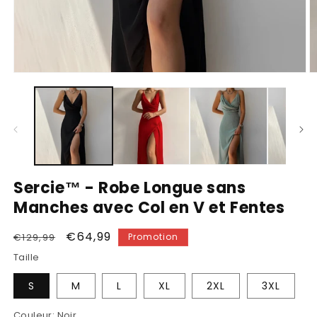
Ouvrir
O
le
le
média
m
1
2
dans
d
une
u
fenêtre
f
modale
m
Sercie™ - Robe Longue sans
Manches avec Col en V et Fentes
Prix
Prix
€64,99
€129,99
Promotion
habituel
promotionnel
Taille
S
M
L
XL
2XL
3XL
Couleur:
Noir