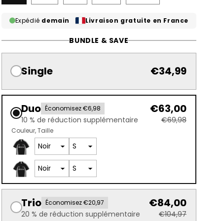
Expédié
demain
Livraison gratuite en France
BUNDLE & SAVE
Single
€34,99
Duo
€63,00
Économisez €6,98
10 % de réduction supplémentaire
€69,98
Couleur
Taille
Trio
€84,00
Économisez €20,97
20 % de réduction supplémentaire
€104,97