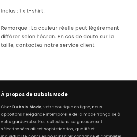
Inclus : 1 x t-shirt.
Remarque : La couleur réelle peut légèrement
différer selon l’écran. En cas de doute sur la
taille, contactez notre service client.
À propos de Dubois Mode
Chez
Dubois Mode
, votre boutique en ligne, nous
apportons l’élégance intemporelle de la mode française à
votre garde-robe. Nos collections soigneusement
sélectionnées allient sophistication, qualité et
individualité, conçues pour inspirer confiance et compléter