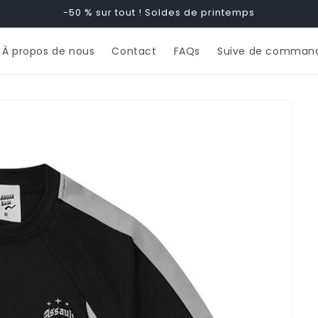
-50 % sur tout ! Soldes de printemps
À propos de nous
Contact
FAQs
Suive de comman