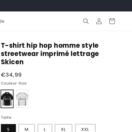
Panier
Connexion
de
T-shirt hip hop homme style
streetwear imprimé lettrage
Skicen
Prix
€34,99
habituel
Couleur:
Noir
Variante
Variante
épuisée
épuisée
ou
ou
indisponible
indisponible
Taille
S
M
L
XL
XXL