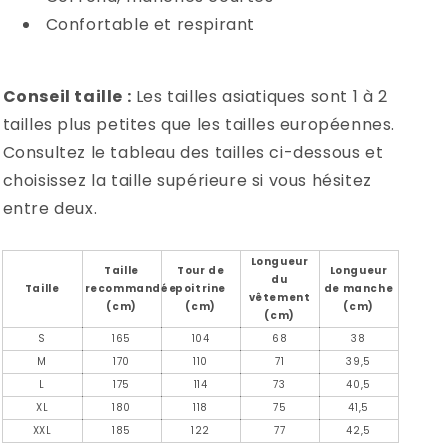
Confortable et respirant
Conseil taille :
Les tailles asiatiques sont 1 à 2
tailles plus petites que les tailles européennes.
Consultez le tableau des tailles ci-dessous et
choisissez la taille supérieure si vous hésitez
entre deux.
Longueur
Taille
Tour de
Longueur
du
Taille
recommandée
poitrine
de manche
vêtement
(cm)
(cm)
(cm)
(cm)
S
165
104
68
38
M
170
110
71
39,5
L
175
114
73
40,5
XL
180
118
75
41,5
XXL
185
122
77
42,5