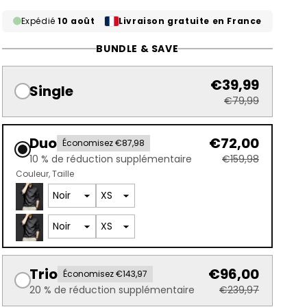
Expédié
10 août
Livraison gratuite en France
BUNDLE & SAVE
€39,99
Single
€79,99
Duo
€72,00
Économisez €87,98
10 % de réduction supplémentaire
€159,98
Couleur
Taille
Trio
€96,00
Économisez €143,97
20 % de réduction supplémentaire
€239,97