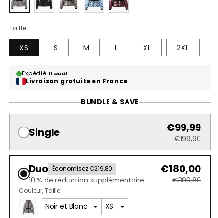
ou
ou
ou
ou
ou
indisponible
indisponible
indisponible
indisponible
indisponible
Taille
XS
S
M
L
XL
2XL
Expédié
11 août
Livraison gratuite en France
BUNDLE & SAVE
€99,99
Single
€199,90
Duo
€180,00
Économisez €219,80
10 % de réduction supplémentaire
€399,80
Couleur
Taille