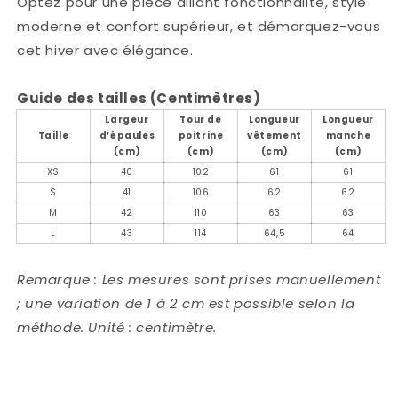
Optez pour une pièce alliant fonctionnalité, style
moderne et confort supérieur, et démarquez-vous
cet hiver avec élégance.
Guide des tailles (Centimètres)
Largeur
Tour de
Longueur
Longueur
Taille
d’épaules
poitrine
vêtement
manche
(cm)
(cm)
(cm)
(cm)
XS
40
102
61
61
S
41
106
62
62
M
42
110
63
63
L
43
114
64,5
64
Remarque : Les mesures sont prises manuellement
; une variation de 1 à 2 cm est possible selon la
méthode. Unité : centimètre.