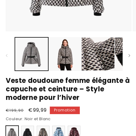
Ouvrir
O
le
le
média
m
1
2
dans
d
une
u
fenêtre
f
modale
m
Veste doudoune femme élégante à
capuche et ceinture – Style
moderne pour l’hiver
Prix
Prix
€99,99
€199,90
Promotion
habituel
promotionnel
Couleur:
Noir et Blanc
Variante
Variante
Variante
Variante
Variante
épuisée
épuisée
épuisée
épuisée
épuisée